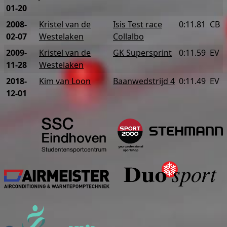
01-20
2008-
Kristel van de
Isis Test race
0:11.81
CB
02-07
Westelaken
Collalbo
2009-
Kristel van de
GK Supersprint
0:11.59
EV
11-28
Westelaken
2018-
Kim van Loon
Baanwedstrijd 4
0:11.49
EV
12-01
Studentensportcentrum Eind
S
Airmeister
Sponsorkliks