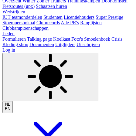
Overzicht
Winter
Zomer
Trainers
Trainingskampen
Doorkomsten
Fietsroutes (gpx)
Schaatsen huren
Wedstrijden
IUT teamonderdelen
Studenten
Licentiehouders
Super Prestige
Stoempersbokaal
Clubrecords
Alle PR's
Ranglijsten
Clubkampioenschappen
Leden
Formulieren
Talking page
Koelkast
Foto's
Smoelenboek
Crisis
Kleding shop
Documenten
Uitglijders
Uitschrijven
Log in
NL
EN