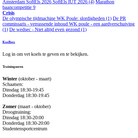
Amsterdam
SoftEls 2026
SoftEls IUT 2026
(4)
Marathon
baancompetitie 9
Crisis
De olympische tijdmachine
WK Poule: slordigheden
(1)
De PR
commissaris - verrassende inhoud
WK poule - een aardverschuiving
(1)
De wedsec - Niet altijd even gezond
(1)
Koelbox
Log in om vet koels te geven en te bekijken.
Trainingsuren
Winter
(oktober - maart)
Schaatsen:
Dinsdag 18:30-19:45
Donderdag 18:30-19:45
Zomer
(maart - oktober)
Droogtraining:
Dinsdag 18:30-20:00
Donderdag 18:30-20:00
Studentensportcentrum