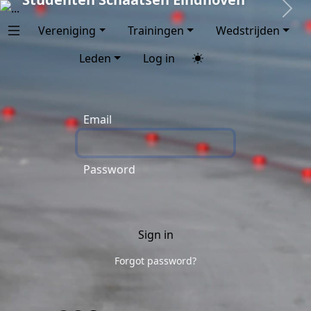
Next
Vereniging
Trainingen
Wedstrijden
Leden
Log in
Email
Password
Sign in
Forgot password?