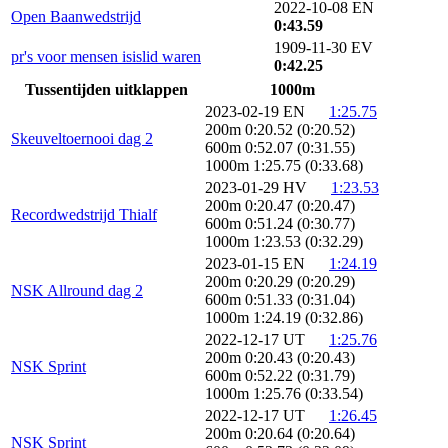
2022-10-08 EN
Open Baanwedstrijd
0:43.59
1909-11-30 EV
pr's voor mensen isislid waren
0:42.25
Tussentijden uitklappen
1000m
2023-02-19 EN
1:25.75
200m 0:20.52 (0:20.52)
Skeuveltoernooi dag 2
600m 0:52.07 (0:31.55)
1000m 1:25.75 (0:33.68)
2023-01-29 HV
1:23.53
200m 0:20.47 (0:20.47)
Recordwedstrijd Thialf
600m 0:51.24 (0:30.77)
1000m 1:23.53 (0:32.29)
2023-01-15 EN
1:24.19
200m 0:20.29 (0:20.29)
NSK Allround dag 2
600m 0:51.33 (0:31.04)
1000m 1:24.19 (0:32.86)
2022-12-17 UT
1:25.76
200m 0:20.43 (0:20.43)
NSK Sprint
600m 0:52.22 (0:31.79)
1000m 1:25.76 (0:33.54)
2022-12-17 UT
1:26.45
200m 0:20.64 (0:20.64)
NSK Sprint