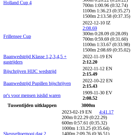
Holland Cup 4
700m 1:00.96 (0:32.74)
1100m 1:36.23 (0:35.27)
1500m 2:13.58 (0:37.35)
2022-12-10 IZ
2:08.69
300m 0:28.09 (0:28.09)
Frillensee Cup
700m 0:59.69 (0:31.60)
1100m 1:33.67 (0:33.98)
1500m 2:08.69 (0:35.02)
Baanwedstrijd Klasse 1,2,3,4,5 +
2022-11-19 EN
gastrijders
2:12.20
2022-11-12 EN
Bijschrijven HIJC wedstrijd
2:15.49
2022-10-22 EN
Baanwedstrijd Pupillen bijschrijven
2:15.43
1909-11-30 EV
pr's voor mensen isislid waren
2:08.52
Tussentijden uitklappen
3000m
2023-02-19 EN
4:41.17
200m 0:22.29 (0:22.29)
600m 0:57.61 (0:35.32)
1000m 1:33.25 (0:35.64)
Skeuveltoernooi dag 2
1400m 2:09.76 (0:36.51)