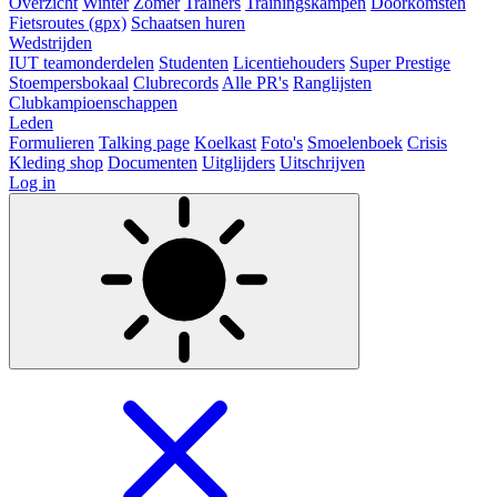
Overzicht
Winter
Zomer
Trainers
Trainingskampen
Doorkomsten
Fietsroutes (gpx)
Schaatsen huren
Wedstrijden
IUT teamonderdelen
Studenten
Licentiehouders
Super Prestige
Stoempersbokaal
Clubrecords
Alle PR's
Ranglijsten
Clubkampioenschappen
Leden
Formulieren
Talking page
Koelkast
Foto's
Smoelenboek
Crisis
Kleding shop
Documenten
Uitglijders
Uitschrijven
Log in