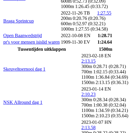
600m 0:52.73 (0:32.09)
1000m 1:26.45 (0:33.72)
2022-11-26 TB
1:27.55
200m 0:20.76 (0:20.76)
Braga Sprintcup
600m 0:52.97 (0:32.21)
1000m 1:27.55 (0:34.58)
Open Baanwedstrijd
2022-10-08 EN
1:28.71
pr's voor mensen isislid waren
1909-11-30 EV
1:24.64
Tussentijden uitklappen
1500m
2023-02-18 EN
2:13.15
300m 0:28.71 (0:28.71)
Skeuveltoernooi dag 1
700m 1:02.15 (0:33.44)
1100m 1:36.84 (0:34.69)
1500m 2:13.15 (0:36.31)
2023-01-14 EN
2:10.23
300m 0:28.34 (0:28.34)
NSK Allround dag 1
700m 1:00.38 (0:32.04)
1100m 1:34.59 (0:34.21)
1500m 2:10.23 (0:35.64)
2023-01-07 HN
2:13.58
300m 0:28.22 (0:28.22)