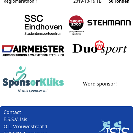
Regiomarathon 1
2019-10-19 TB
50 ronden
Studentensportcentrum Eind
S
Airmeister
Sponsorkliks
Word sponsor!
Contact
E.S.S.V. Isis
H
O.L. Vrouwestraat 1