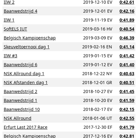
IIW 2
2019-12-10 EV
0:42.61
Baanwedstrijd 4
2019-12-01 EV
0:42.16
IIW 1
2019-11-19 EV
0:41.89
SoftELS IUT
2019-03-16 HV
0:40.54
Belgisch Kampioenschap
2019-03-09 EV
0:46.39
Skeuveltoernooi dag 1
2019-02-16 EN
0:41.14
IIW #3
2019-01-15 EV
0:41.42
Baanwedstrijd 6
2019-01-12 EV
0:41.40
NSK Allround dag 1
2018-12-22 NY
0:40.63
NSK Afstanden dag 1
2018-12-01 GR
0:40.51
Baanwedstrijd 2
2018-10-27 EV
0:41.45
Baanwedstrijd 1
2018-10-20 EV
0:41.59
Baanwedstrijd 10
2018-02-17 EV
0:42.15
NSK Allround
2018-01-06 UT
0:42.55
Erfurt Last 2017 Race
2017-12-30 EF
0:41.79
Belgisch Kampioenschap
2017-12-16 EV
0:42.81