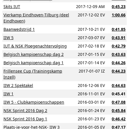
Skits IUT
2017-12-09 AM
0:45.23
Vierkamp Eindhoven-Tilburg (deel
2017-12-02 EV
1:00.66
Eindhoven)
Baanwedstrijd 1
2017-10-21 EV
0:41.85
IIW 5
2017-03-07 EV
0:43.91
IUT & NSK Ploegenachtervolging
2017-02-18 EV
0:42.79
Belgisch kampioenschap dag 2
2017-01-15 EV
0:43.63
Belgisch kampioenschap dag 1
2017-01-14 EV
0:44.26
Frillensee Cup (Trainingskamp
2017-01-07 IZ
0:44.23
Inzell)
IIW 2 Spektakel
2016-12-06 EV
0:44.63
IIW 1
2016-11-01 EV
0:45.41
IIW 5 - Clubkampioenschappen
2016-03-01 EV
0:47.08
NSK Sprint 2016 Dag 2
2016-01-24 EV
0:45.84
NSK Sprint 2016 Dag 1
2016-01-23 EV
0:46.42
Plaats-je-voor-het-NSK- IIW 3
2016-01-05 EV
0:47.17