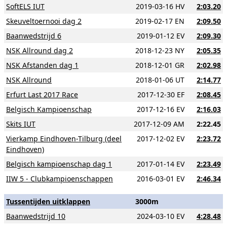
SoftELS IUT
2019-03-16 HV
2:03.20
Skeuveltoernooi dag 2
2019-02-17 EN
2:09.50
Baanwedstrijd 6
2019-01-12 EV
2:09.30
NSK Allround dag 2
2018-12-23 NY
2:05.35
NSK Afstanden dag 1
2018-12-01 GR
2:02.98
NSK Allround
2018-01-06 UT
2:14.77
Erfurt Last 2017 Race
2017-12-30 EF
2:08.45
Belgisch Kampioenschap
2017-12-16 EV
2:16.03
Skits IUT
2017-12-09 AM
2:22.45
Vierkamp Eindhoven-Tilburg (deel
2017-12-02 EV
2:23.72
Eindhoven)
Belgisch kampioenschap dag 1
2017-01-14 EV
2:23.49
IIW 5 - Clubkampioenschappen
2016-03-01 EV
2:46.34
Tussentijden uitklappen
3000m
Baanwedstrijd 10
2024-03-10 EV
4:28.48