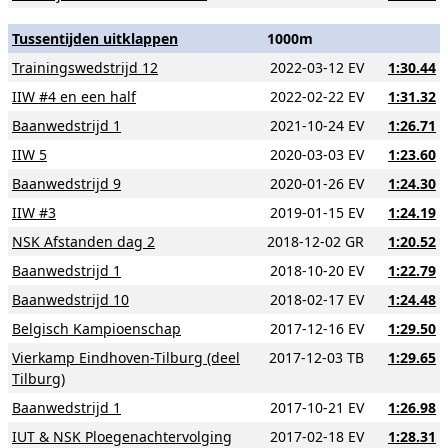
Tussentijden uitklappen
1000m
Trainingswedstrijd 12
2022-03-12 EV
1:30.44
IIW #4 en een half
2022-02-22 EV
1:31.32
Baanwedstrijd 1
2021-10-24 EV
1:26.71
IIW 5
2020-03-03 EV
1:23.60
Baanwedstrijd 9
2020-01-26 EV
1:24.30
IIW #3
2019-01-15 EV
1:24.19
NSK Afstanden dag 2
2018-12-02 GR
1:20.52
Baanwedstrijd 1
2018-10-20 EV
1:22.79
Baanwedstrijd 10
2018-02-17 EV
1:24.48
Belgisch Kampioenschap
2017-12-16 EV
1:29.50
Vierkamp Eindhoven-Tilburg (deel
2017-12-03 TB
1:29.65
Tilburg)
Baanwedstrijd 1
2017-10-21 EV
1:26.98
IUT & NSK Ploegenachtervolging
2017-02-18 EV
1:28.31