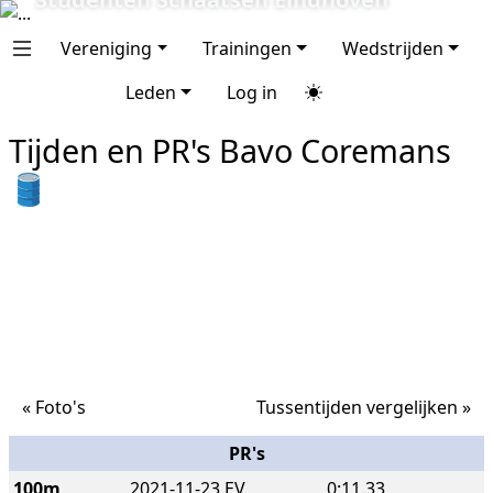
Next
Vereniging
Trainingen
Wedstrijden
Leden
Log in
Tijden en PR's Bavo Coremans
🛢️
« Foto's
Tussentijden vergelijken »
PR's
100m
2021-11-23 EV
0:11.33