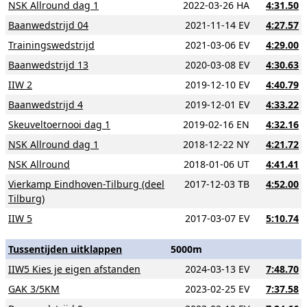
NSK Allround dag 1
2022-03-26 HA
4:31.50
Baanwedstrijd 04
2021-11-14 EV
4:27.57
Trainingswedstrijd
2021-03-06 EV
4:29.00
Baanwedstrijd 13
2020-03-08 EV
4:30.63
IIW 2
2019-12-10 EV
4:40.79
Baanwedstrijd 4
2019-12-01 EV
4:33.22
Skeuveltoernooi dag 1
2019-02-16 EN
4:32.16
NSK Allround dag 1
2018-12-22 NY
4:21.72
NSK Allround
2018-01-06 UT
4:41.41
Vierkamp Eindhoven-Tilburg (deel
2017-12-03 TB
4:52.00
Tilburg)
IIW 5
2017-03-07 EV
5:10.74
Tussentijden uitklappen
5000m
IIW5 Kies je eigen afstanden
2024-03-13 EV
7:48.70
GAK 3/5KM
2023-02-25 EV
7:37.58