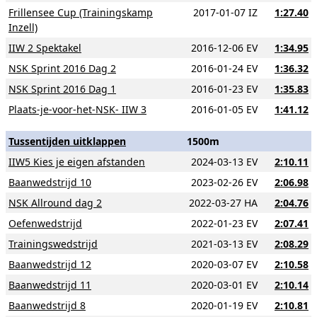
Frillensee Cup (Trainingskamp
2017-01-07 IZ
1:27.40
Inzell)
IIW 2 Spektakel
2016-12-06 EV
1:34.95
NSK Sprint 2016 Dag 2
2016-01-24 EV
1:36.32
NSK Sprint 2016 Dag 1
2016-01-23 EV
1:35.83
Plaats-je-voor-het-NSK- IIW 3
2016-01-05 EV
1:41.12
Tussentijden uitklappen
1500m
IIW5 Kies je eigen afstanden
2024-03-13 EV
2:10.11
Baanwedstrijd 10
2023-02-26 EV
2:06.98
NSK Allround dag 2
2022-03-27 HA
2:04.76
Oefenwedstrijd
2022-01-23 EV
2:07.41
Trainingswedstrijd
2021-03-13 EV
2:08.29
Baanwedstrijd 12
2020-03-07 EV
2:10.58
Baanwedstrijd 11
2020-03-01 EV
2:10.14
Baanwedstrijd 8
2020-01-19 EV
2:10.81