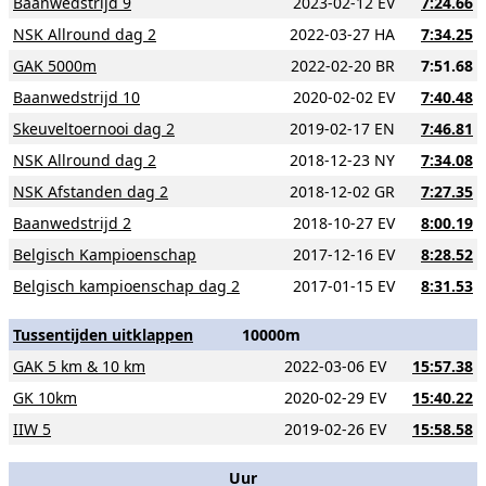
Baanwedstrijd 9
2023-02-12 EV
7:24.66
NSK Allround dag 2
2022-03-27 HA
7:34.25
GAK 5000m
2022-02-20 BR
7:51.68
Baanwedstrijd 10
2020-02-02 EV
7:40.48
Skeuveltoernooi dag 2
2019-02-17 EN
7:46.81
NSK Allround dag 2
2018-12-23 NY
7:34.08
NSK Afstanden dag 2
2018-12-02 GR
7:27.35
Baanwedstrijd 2
2018-10-27 EV
8:00.19
Belgisch Kampioenschap
2017-12-16 EV
8:28.52
Belgisch kampioenschap dag 2
2017-01-15 EV
8:31.53
Tussentijden uitklappen
10000m
GAK 5 km & 10 km
2022-03-06 EV
15:57.38
GK 10km
2020-02-29 EV
15:40.22
IIW 5
2019-02-26 EV
15:58.58
Uur