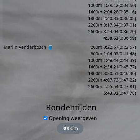
1000m 1:29.12(0:34.56)
1400m 2:04.28(0:35.16)
1800m 2:40.33(0:36.05)
2200m 3:17.34(0:37.01)
2600m 3:54.04(0:36.70)
4:30.63
(0:36.59)
Marijn Venderbosch 🛢️
200m 0:22.57(0:22.57)
600m 1:04.05(0:41.48)
1000m 1:48.44(0:44.39)
1400m 2:34.21(0:45.77)
1800m 3:20.51(0:46.30)
2200m 4:07.73(0:47.22)
2600m 4:55.54(0:47.81)
5:43.32
(0:47.78)
Rondentijden
Opening weergeven
3000m