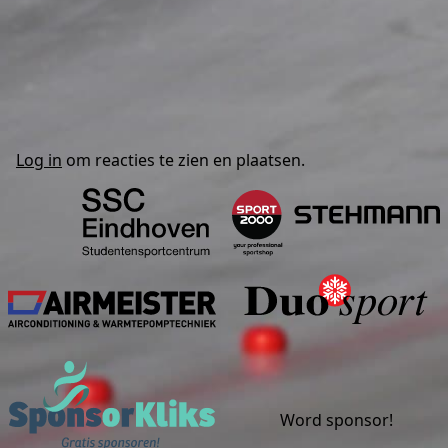
Log in
om reacties te zien en plaatsen.
Studentensportcentrum Eind
S
Airmeister
Sponsorkliks
Word sponsor!