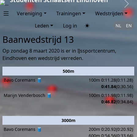
Next
Vereniging
Trainingen
Wedstrijden
Leden
Log in
NL
EN
Baanwedstrijd 13
Op zondag 8 maart 2020 is er in IJssportcentrum,
Eindhoven een wedstrijd verreden.
500m
Bavo Coremans 🛢️
100m 0:11.28(0:11.28)
0:41.84
(0:30.56)
Marijn Venderbosch 🛢️
100m 0:11.98(0:11.98)
0:46.82
(0:34.84)
3000m
Bavo Coremans 🛢️
200m 0:20.92(0:20.92)
600m 0:54.56(0:33.64)