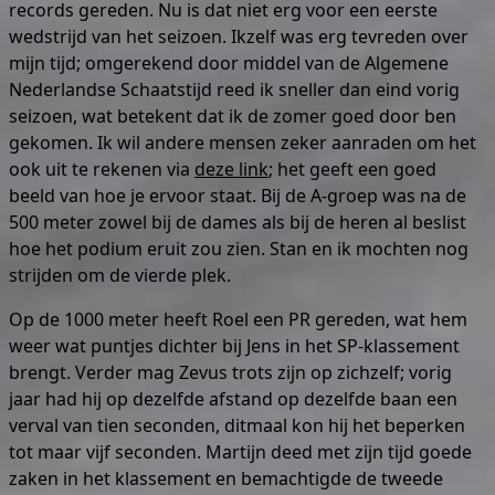
records gereden. Nu is dat niet erg voor een eerste
wedstrijd van het seizoen. Ikzelf was erg tevreden over
mijn tijd; omgerekend door middel van de Algemene
Nederlandse Schaatstijd reed ik sneller dan eind vorig
seizoen, wat betekent dat ik de zomer goed door ben
gekomen. Ik wil andere mensen zeker aanraden om het
ook uit te rekenen via
deze link
; het geeft een goed
beeld van hoe je ervoor staat. Bij de A-groep was na de
500 meter zowel bij de dames als bij de heren al beslist
hoe het podium eruit zou zien. Stan en ik mochten nog
strijden om de vierde plek.
Op de 1000 meter heeft Roel een PR gereden, wat hem
weer wat puntjes dichter bij Jens in het SP-klassement
brengt. Verder mag Zevus trots zijn op zichzelf; vorig
jaar had hij op dezelfde afstand op dezelfde baan een
verval van tien seconden, ditmaal kon hij het beperken
tot maar vijf seconden. Martijn deed met zijn tijd goede
zaken in het klassement en bemachtigde de tweede