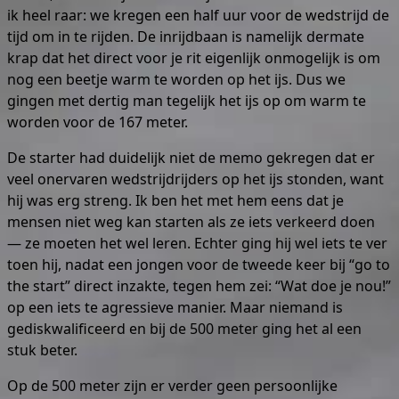
ik heel raar: we kregen een half uur voor de wedstrijd de
tijd om in te rijden. De inrijdbaan is namelijk dermate
krap dat het direct voor je rit eigenlijk onmogelijk is om
nog een beetje warm te worden op het ijs. Dus we
gingen met dertig man tegelijk het ijs op om warm te
worden voor de 167 meter.
De starter had duidelijk niet de memo gekregen dat er
veel onervaren wedstrijdrijders op het ijs stonden, want
hij was erg streng. Ik ben het met hem eens dat je
mensen niet weg kan starten als ze iets verkeerd doen
— ze moeten het wel leren. Echter ging hij wel iets te ver
toen hij, nadat een jongen voor de tweede keer bij “go to
the start” direct inzakte, tegen hem zei: “Wat doe je nou!”
op een iets te agressieve manier. Maar niemand is
gediskwalificeerd en bij de 500 meter ging het al een
stuk beter.
Op de 500 meter zijn er verder geen persoonlijke