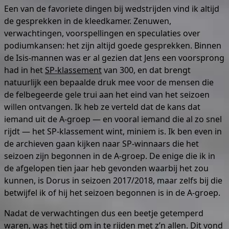
Een van de favoriete dingen bij wedstrijden vind ik altijd
de gesprekken in de kleedkamer. Zenuwen,
verwachtingen, voorspellingen en speculaties over
podiumkansen: het zijn altijd goede gesprekken. Binnen
de Isis-mannen was er al gezien dat Jens een voorsprong
had in het
SP-klassement
van 300, en dat brengt
natuurlijk een bepaalde druk mee voor de mensen die
de felbegeerde gele trui aan het eind van het seizoen
willen ontvangen. Ik heb ze verteld dat de kans dat
iemand uit de A-groep — en vooral iemand die al zo snel
rijdt — het SP-klassement wint, miniem is. Ik ben even in
de archieven gaan kijken naar SP-winnaars die het
seizoen zijn begonnen in de A-groep. De enige die ik in
de afgelopen tien jaar heb gevonden waarbij het zou
kunnen, is Dorus in seizoen 2017/2018, maar zelfs bij die
betwijfel ik of hij het seizoen begonnen is in de A-groep.
Nadat de verwachtingen dus een beetje getemperd
waren, was het tijd om in te rijden met z’n allen. Dit vond