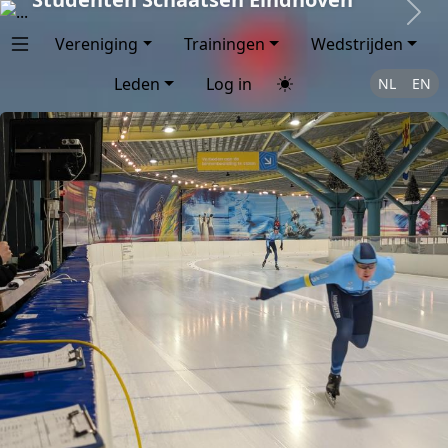
Next
Vereniging
Trainingen
Wedstrijden
Leden
Log in
NL
EN