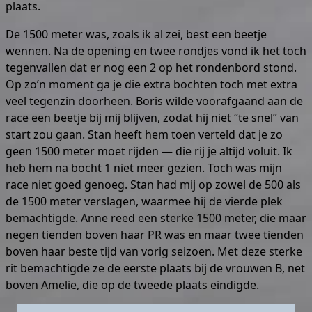
plaats.
De 1500 meter was, zoals ik al zei, best een beetje
wennen. Na de opening en twee rondjes vond ik het toch
tegenvallen dat er nog een 2 op het rondenbord stond.
Op zo’n moment ga je die extra bochten toch met extra
veel tegenzin doorheen. Boris wilde voorafgaand aan de
race een beetje bij mij blijven, zodat hij niet “te snel” van
start zou gaan. Stan heeft hem toen verteld dat je zo
geen 1500 meter moet rijden — die rij je altijd voluit. Ik
heb hem na bocht 1 niet meer gezien. Toch was mijn
race niet goed genoeg. Stan had mij op zowel de 500 als
de 1500 meter verslagen, waarmee hij de vierde plek
bemachtigde. Anne reed een sterke 1500 meter, die maar
negen tienden boven haar PR was en maar twee tienden
boven haar beste tijd van vorig seizoen. Met deze sterke
rit bemachtigde ze de eerste plaats bij de vrouwen B, net
boven Amelie, die op de tweede plaats eindigde.