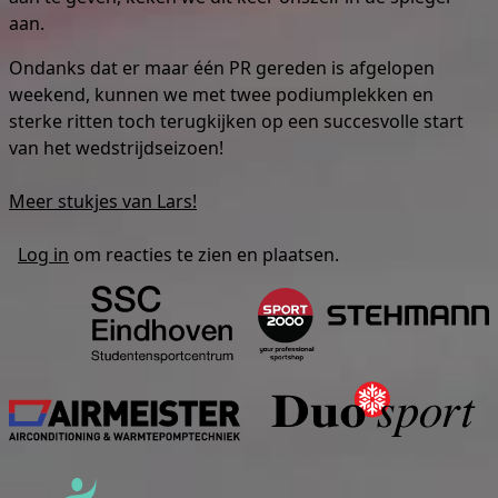
aan.
Ondanks dat er maar één PR gereden is afgelopen
weekend, kunnen we met twee podiumplekken en
sterke ritten toch terugkijken op een succesvolle start
van het wedstrijdseizoen!
Meer stukjes van Lars!
Log in
om reacties te zien en plaatsen.
Studentensportcentrum Eind
S
Airmeister
Sponsorkliks