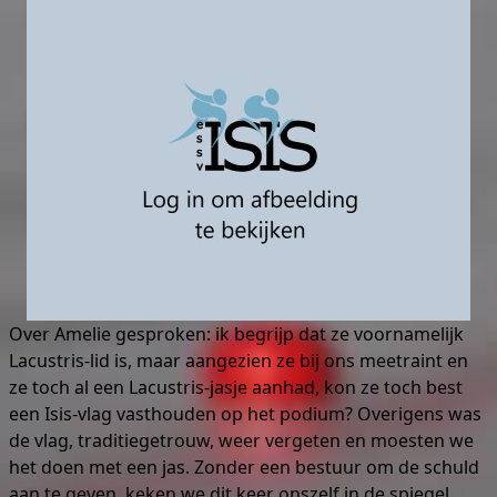
Over Amelie gesproken: ik begrijp dat ze voornamelijk
Lacustris-lid is, maar aangezien ze bij ons meetraint en
ze toch al een Lacustris-jasje aanhad, kon ze toch best
een Isis-vlag vasthouden op het podium? Overigens was
de vlag, traditiegetrouw, weer vergeten en moesten we
het doen met een jas. Zonder een bestuur om de schuld
aan te geven, keken we dit keer onszelf in de spiegel