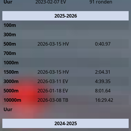
Uur
2023-02-07 EV
91 ronden
2025-2026
100m
300m
500m
2026-03-15 HV
0:40.97
700m
1000m
1500m
2026-03-15 HV
2:04.31
3000m
2026-03-11 EV
4:39.35
5000m
2026-01-18 EV
8:01.64
10000m
2026-03-08 TB
16:29.42
Uur
2024-2025