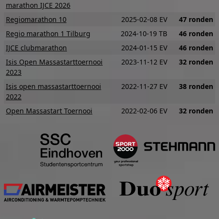
marathon IJCE 2026
Regiomarathon 10
2025-02-08 EV
47 ronden
Regio marathon 1 Tilburg
2024-10-19 TB
46 ronden
IJCE clubmarathon
2024-01-15 EV
46 ronden
Isis Open Massastarttoernooi
2023-11-12 EV
32 ronden
2023
Isis open massastarttoernooi
2022-11-27 EV
38 ronden
2022
Open Massastart Toernooi
2022-02-06 EV
32 ronden
Studentensportcentrum Eind
S
Airmeister