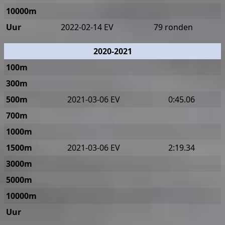
10000m
Uur
2022-02-14 EV
79 ronden
2020-2021
100m
300m
500m
2021-03-06 EV
0:45.06
700m
1000m
1500m
2021-03-06 EV
2:19.34
3000m
5000m
10000m
Uur