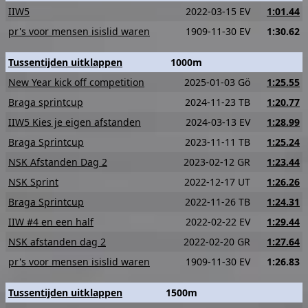
IIW5
2022-03-15 EV
1:01.44
pr's voor mensen isislid waren
1909-11-30 EV
1:30.62
Tussentijden uitklappen
1000m
New Year kick off competition
2025-01-03 Gö
1:25.55
Braga sprintcup
2024-11-23 TB
1:20.77
IIW5 Kies je eigen afstanden
2024-03-13 EV
1:28.99
Braga Sprintcup
2023-11-11 TB
1:25.24
NSK Afstanden Dag 2
2023-02-12 GR
1:23.44
NSK Sprint
2022-12-17 UT
1:26.26
Braga Sprintcup
2022-11-26 TB
1:24.31
IIW #4 en een half
2022-02-22 EV
1:29.44
NSK afstanden dag 2
2022-02-20 GR
1:27.64
pr's voor mensen isislid waren
1909-11-30 EV
1:26.83
Tussentijden uitklappen
1500m