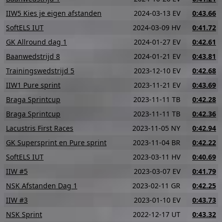
IIW5 Kies je eigen afstanden
2024-03-13 EV
0:43.66
SoftELS IUT
2024-03-09 HV
0:41.72
GK Allround dag 1
2024-01-27 EV
0:42.61
Baanwedstrijd 8
2024-01-21 EV
0:43.81
Trainingswedstrijd 5
2023-12-10 EV
0:42.68
IIW1 Pure sprint
2023-11-21 EV
0:43.69
Braga Sprintcup
2023-11-11 TB
0:42.28
Braga Sprintcup
2023-11-11 TB
0:42.36
Lacustris First Races
2023-11-05 NY
0:42.94
GK Supersprint en Pure sprint
2023-11-04 BR
0:42.22
SoftELS IUT
2023-03-11 HV
0:40.69
IIW #5
2023-03-07 EV
0:41.79
NSK Afstanden Dag 1
2023-02-11 GR
0:42.25
IIW #3
2023-01-10 EV
0:43.73
NSK Sprint
2022-12-17 UT
0:43.32