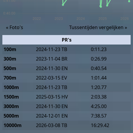
« Foto's
Tussentijden vergelijken »
PR's
100m
2024-11-23 TB
0:11.23
300m
2023-11-04 BR
0:26.99
500m
2024-11-30 EN
0:40.54
700m
2022-03-15 EV
1:01.44
1000m
2024-11-23 TB
1:20.77
1500m
2025-03-15 HV
2:03.38
3000m
2024-11-30 EN
4:25.00
5000m
2024-12-01 EN
7:38.57
10000m
2026-03-08 TB
16:29.42