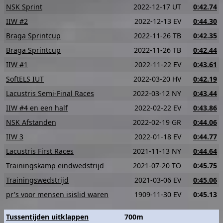
NSK Sprint
2022-12-17 UT
0:42.74
IIW #2
2022-12-13 EV
0:44.30
Braga Sprintcup
2022-11-26 TB
0:42.35
Braga Sprintcup
2022-11-26 TB
0:42.44
IIW #1
2022-11-22 EV
0:43.61
SoftELS IUT
2022-03-20 HV
0:42.19
Lacustris Semi-Final Races
2022-03-12 NY
0:43.44
IIW #4 en een half
2022-02-22 EV
0:43.86
NSK Afstanden
2022-02-19 GR
0:44.06
IIW 3
2022-01-18 EV
0:44.77
Lacustris First Races
2021-11-13 NY
0:44.64
Trainingskamp eindwedstrijd
2021-07-20 TO
0:45.75
Trainingswedstrijd
2021-03-06 EV
0:45.06
pr's voor mensen isislid waren
1909-11-30 EV
0:45.13
Tussentijden uitklappen
700m