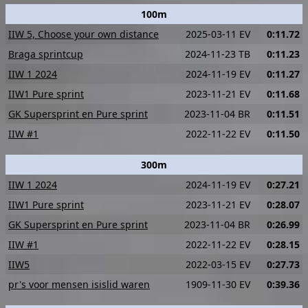
100m
IIW 5, Choose your own distance
2025-03-11 EV
0:11.72
Braga sprintcup
2024-11-23 TB
0:11.23
IIW 1 2024
2024-11-19 EV
0:11.27
IIW1 Pure sprint
2023-11-21 EV
0:11.68
GK Supersprint en Pure sprint
2023-11-04 BR
0:11.51
IIW #1
2022-11-22 EV
0:11.50
300m
IIW 1 2024
2024-11-19 EV
0:27.21
IIW1 Pure sprint
2023-11-21 EV
0:28.07
GK Supersprint en Pure sprint
2023-11-04 BR
0:26.99
IIW #1
2022-11-22 EV
0:28.15
IIW5
2022-03-15 EV
0:27.73
pr's voor mensen isislid waren
1909-11-30 EV
0:39.36