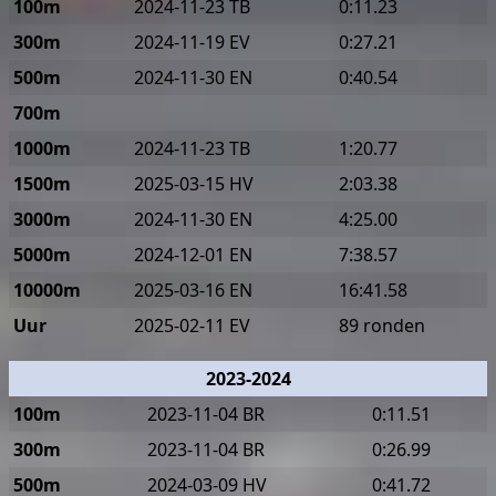
100m
2024-11-23 TB
0:11.23
300m
2024-11-19 EV
0:27.21
500m
2024-11-30 EN
0:40.54
700m
1000m
2024-11-23 TB
1:20.77
1500m
2025-03-15 HV
2:03.38
3000m
2024-11-30 EN
4:25.00
5000m
2024-12-01 EN
7:38.57
10000m
2025-03-16 EN
16:41.58
Uur
2025-02-11 EV
89 ronden
2023-2024
100m
2023-11-04 BR
0:11.51
300m
2023-11-04 BR
0:26.99
500m
2024-03-09 HV
0:41.72