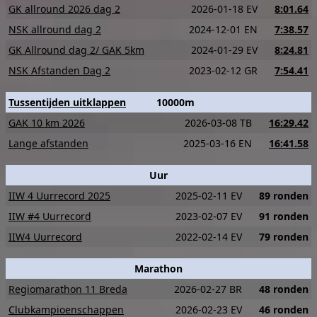
GK allround 2026 dag 2
2026-01-18 EV
8:01.64
NSK allround dag 2
2024-12-01 EN
7:38.57
GK Allround dag 2/ GAK 5km
2024-01-29 EV
8:24.81
NSK Afstanden Dag 2
2023-02-12 GR
7:54.41
Tussentijden uitklappen
10000m
GAK 10 km 2026
2026-03-08 TB
16:29.42
Lange afstanden
2025-03-16 EN
16:41.58
Uur
IIW 4 Uurrecord 2025
2025-02-11 EV
89 ronden
IIW #4 Uurrecord
2023-02-07 EV
91 ronden
IIW4 Uurrecord
2022-02-14 EV
79 ronden
Marathon
Regiomarathon 11 Breda
2026-02-27 BR
48 ronden
Clubkampioenschappen
2026-02-23 EV
46 ronden