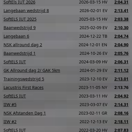
SoftEls IUT 2026
2026-03-15 HV
2:04.31
Langebaan wedstrijd 8
2026-02-01 EV
2:13.41
SoftELS IUT 2025
2025-03-15 HV
2:03.38
Baanwedstrijd 9
2025-02-09 EV
2:10.30
Langebaan 6
2024-12-22 TB
2:04.74
NSK allround dag 2
2024-12-01 EN
2:04.90
Baanwedstrijd 1
2024-10-26 EV
2:05.76
SoftELS IUT
2024-03-09 HV
2:06.31
GK Allround dag 2/ GAK 5km
2024-01-29 EV
2:11.12
Trainingswedstrijd 5
2023-12-10 EV
2:13.01
Lacustris First Races
2023-11-05 NY
2:13.76
SoftELS IUT
2023-03-11 HV
2:04.92
IIW #5
2023-03-07 EV
2:14.31
NSK Afstanden Dag 1
2023-02-11 GR
2:08.16
IIW #2
2022-12-13 EV
2:18.11
SoftELS IUT
2022-03-20 HV
2:07.83