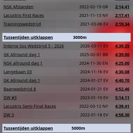
NSK Afstanden
2022-02-19 GR
2:14.41
Lacustris First Races
2021-11-13 NY
2:17.41
Trainingswedstrijd
2021-03-06 EV
2:19.34
Tussentijden uitklappen
3000m
Interne Isis Wedstrijd 5 - 2026
2026-03-11 EV
4:39.35
GK Allround dag 1
2025-02-01 BR
4:39.00
NSK allround dag 1
2024-11-30 EN
4:25.00
Langebaan 03
2024-11-16 EV
4:30.08
GK Allround dag 1
2024-01-27 EV
4:40.70
Baanwedstrijd 8
2024-01-21 EV
4:52.46
IIW #3
2023-01-10 EV
5:14.11
Lacustris Semi-Final Races
2022-03-12 NY
4:39.41
IIW 3
2022-01-18 EV
4:58.30
Tussentijden uitklappen
5000m