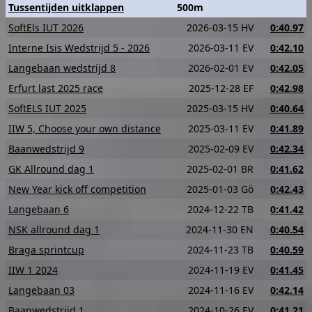
Tussentijden uitklappen
500m
SoftEls IUT 2026
2026-03-15 HV
0:40.97
Interne Isis Wedstrijd 5 - 2026
2026-03-11 EV
0:42.10
Langebaan wedstrijd 8
2026-02-01 EV
0:42.05
Erfurt last 2025 race
2025-12-28 EF
0:42.98
SoftELS IUT 2025
2025-03-15 HV
0:40.64
IIW 5, Choose your own distance
2025-03-11 EV
0:41.89
Baanwedstrijd 9
2025-02-09 EV
0:42.34
GK Allround dag 1
2025-02-01 BR
0:41.62
New Year kick off competition
2025-01-03 Gö
0:42.43
Langebaan 6
2024-12-22 TB
0:41.42
NSK allround dag 1
2024-11-30 EN
0:40.54
Braga sprintcup
2024-11-23 TB
0:40.59
IIW 1 2024
2024-11-19 EV
0:41.45
Langebaan 03
2024-11-16 EV
0:42.14
Baanwedstrijd 1
2024-10-26 EV
0:41.21