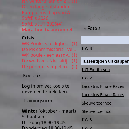
NK wintertriathlon 2026
(1)
Open lange afstanden 5 km Enschede
Kampioenschap van Amsterdam
SoftEls 2026
SoftEls IUT 2026
(4)
« Foto's
Marathon baancompetitie 9
Crisis
WK Poule: slordigheden
(1)
IIW 3
De PR commissaris - verrassende inhoud
WK poule - een aardverschuiving
(1)
De wedsec - Niet altijd even gezond
(1)
Tussentijden uitklappe
De penno - simpel met veel smaak
(2)
IUT Eindhoven
Koelbox
IIW 2
Log in om vet koels te
Lacustris Finale Races
geven en te bekijken.
Lacustris Finale Races
Trainingsuren
Skeuveltoernooi
Winter
(oktober - maart)
Skeuveltoernooi
Schaatsen:
IIW 3
Dinsdag 18:30-19:45
Donderdag 18:30-19:45
IIW 2