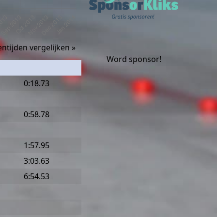
ntijden vergelijken »
Word sponsor!
0:18.73
0:58.78
1:57.95
3:03.63
6:54.53