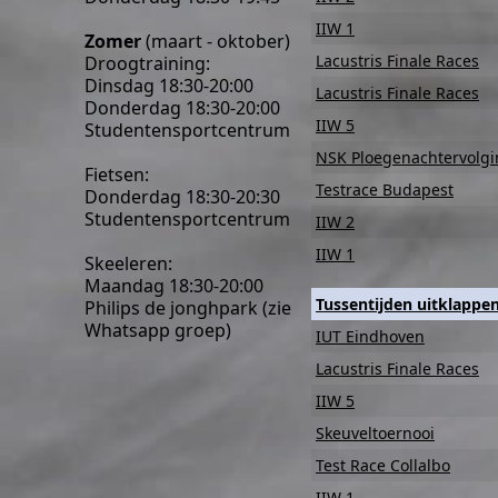
IIW 1
Zomer
(maart - oktober)
Lacustris Finale Races
Droogtraining:
Dinsdag 18:30-20:00
Lacustris Finale Races
Donderdag 18:30-20:00
IIW 5
Studentensportcentrum
NSK Ploegenachtervolg
Fietsen:
Testrace Budapest
Donderdag 18:30-20:30
Studentensportcentrum
IIW 2
IIW 1
Skeeleren:
Maandag 18:30-20:00
Tussentijden uitklappe
Philips de jonghpark (zie
Whatsapp groep)
IUT Eindhoven
Lacustris Finale Races
IIW 5
Skeuveltoernooi
Test Race Collalbo
IIW 1