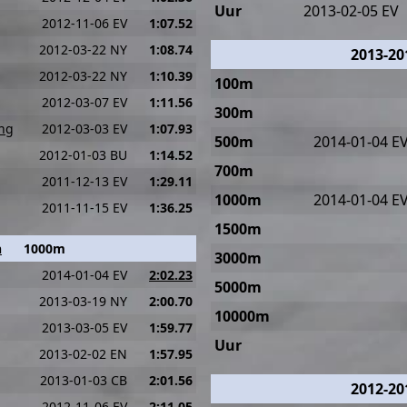
Uur
2013-02-05 EV
2012-11-06 EV
1:07.52
2012-03-22 NY
1:08.74
2013-20
2012-03-22 NY
1:10.39
100m
2012-03-07 EV
1:11.56
300m
ing
2012-03-03 EV
1:07.93
500m
2014-01-04 E
2012-01-03 BU
1:14.52
700m
2011-12-13 EV
1:29.11
1000m
2014-01-04 E
2011-11-15 EV
1:36.25
1500m
n
1000m
3000m
2014-01-04 EV
2:02.23
5000m
2013-03-19 NY
2:00.70
10000m
2013-03-05 EV
1:59.77
Uur
2013-02-02 EN
1:57.95
2013-01-03 CB
2:01.56
2012-20
2012-11-06 EV
2:11.05