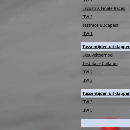
Lacustris Finale Races
IIW 3
Testrace Budapest
IIW 1
Tussentijden uitklappe
Skeuveltoernooi
Test Race Collalbo
IIW 2
IIW 2
Tussentijden uitklappe
IIW 3
IIW 5