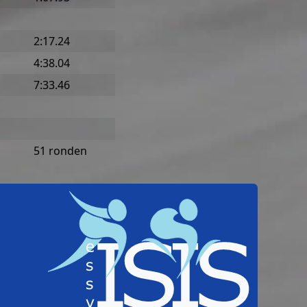
2:17.24
4:38.04
7:33.46
51 ronden
Home