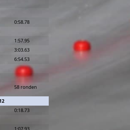
0:58.78
1:57.95
3:03.63
6:54.53
58 ronden
12
0:18.73
1:07.93