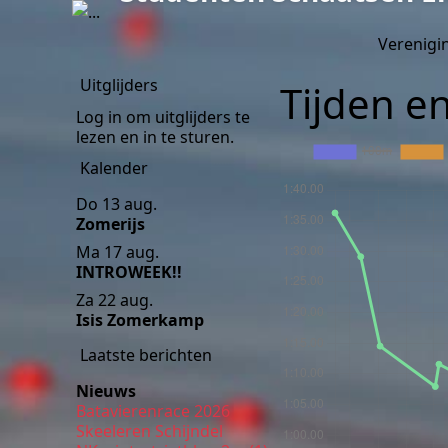
Verenigi
Uitglijders
Tijden e
Log in om uitglijders te
lezen en in te sturen.
Kalender
Do 13 aug.
Zomerijs
Ma 17 aug.
INTROWEEK!!
Za 22 aug.
Isis Zomerkamp
Laatste berichten
Nieuws
Batavierenrace 2026
Skeeleren Schijndel