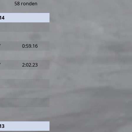
58 ronden
14
V
0:59.16
V
2:02.23
13