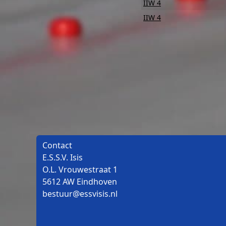
IIW 4
IIW 4
Contact
E.S.S.V. Isis
O.L. Vrouwestraat 1
5612 AW Eindhoven
bestuur@essvisis.nl