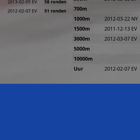
2013-02-05 EV
58 ronden
700m
2012-02-07 EV
51 ronden
1000m
2012-03-22 NY
1500m
2011-12-13 EV
3000m
2012-03-07 EV
5000m
10000m
Uur
2012-02-07 EV