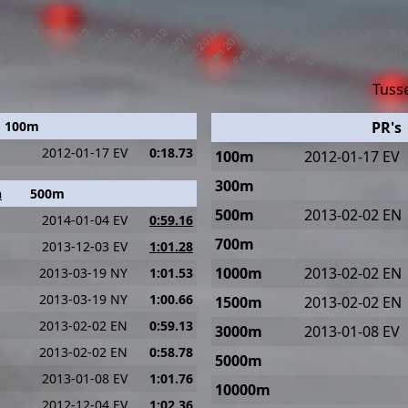
Tusse
100m
PR's
2012-01-17 EV
0:18.73
100m
2012-01-17 EV
300m
n
500m
500m
2013-02-02 EN
2014-01-04 EV
0:59.16
700m
2013-12-03 EV
1:01.28
1000m
2013-02-02 EN
2013-03-19 NY
1:01.53
2013-03-19 NY
1:00.66
1500m
2013-02-02 EN
2013-02-02 EN
0:59.13
3000m
2013-01-08 EV
2013-02-02 EN
0:58.78
5000m
2013-01-08 EV
1:01.76
10000m
2012-12-04 EV
1:02.36