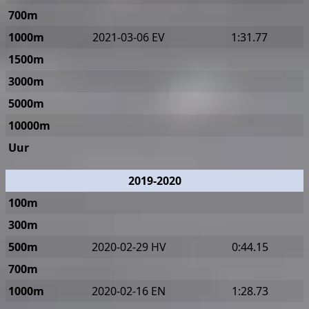
700m
1000m
2021-03-06 EV
1:31.77
1500m
3000m
5000m
10000m
Uur
2019-2020
100m
300m
500m
2020-02-29 HV
0:44.15
700m
1000m
2020-02-16 EN
1:28.73