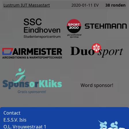
Lustrum IUT Massastart
2020-01-11 EV
38 ronden
Studentensportcentrum Eind
S
Airmeister
Sponsorkliks
Word sponsor!
Contact
E.S.S.V. Isis
H
O.L. Vrouwestraat 1