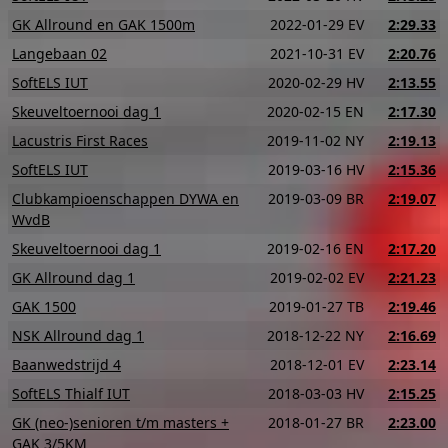
GK Allround en GAK 1500m
2022-01-29 EV
2:29.33
Langebaan 02
2021-10-31 EV
2:20.76
SoftELS IUT
2020-02-29 HV
2:13.55
Skeuveltoernooi dag 1
2020-02-15 EN
2:17.30
Lacustris First Races
2019-11-02 NY
2:19.13
SoftELS IUT
2019-03-16 HV
2:15.36
Clubkampioenschappen DYWA en
2019-03-09 BR
2:19.07
WvdB
Skeuveltoernooi dag 1
2019-02-16 EN
2:17.20
GK Allround dag 1
2019-02-02 EV
2:21.23
GAK 1500
2019-01-27 TB
2:19.46
NSK Allround dag 1
2018-12-22 NY
2:16.69
Baanwedstrijd 4
2018-12-01 EV
2:23.14
SoftELS Thialf IUT
2018-03-03 HV
2:15.25
GK (neo-)senioren t/m masters +
2018-01-27 BR
2:23.00
GAK 3/5KM