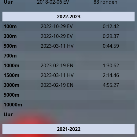
Uur
2018-02-06 EV
88 ronden
2022-2023
100m
2022-10-29 EV
0:12.42
300m
2022-10-29 EV
0:29.37
500m
2023-03-11 HV
0:44.59
700m
1000m
2023-02-19 EN
1:30.62
1500m
2023-03-11 HV
2:14.46
3000m
2023-02-19 EN
4:55.27
5000m
10000m
Uur
2021-2022