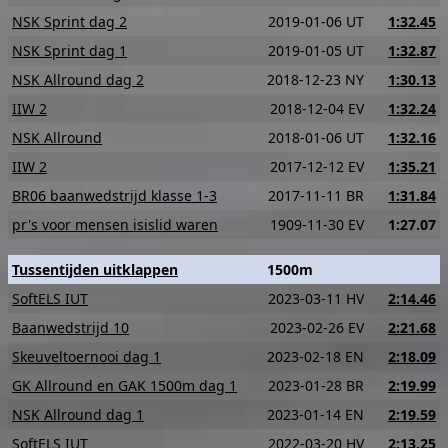
NSK Sprint dag 2
2019-01-06 UT
1:32.45
NSK Sprint dag 1
2019-01-05 UT
1:32.87
NSK Allround dag 2
2018-12-23 NY
1:30.13
IIW 2
2018-12-04 EV
1:32.24
NSK Allround
2018-01-06 UT
1:32.16
IIW 2
2017-12-12 EV
1:35.21
BR06 baanwedstrijd klasse 1-3
2017-11-11 BR
1:31.84
pr's voor mensen isislid waren
1909-11-30 EV
1:27.07
Tussentijden uitklappen
1500m
SoftELS IUT
2023-03-11 HV
2:14.46
Baanwedstrijd 10
2023-02-26 EV
2:21.68
Skeuveltoernooi dag 1
2023-02-18 EN
2:18.09
GK Allround en GAK 1500m dag 1
2023-01-28 BR
2:19.99
NSK Allround dag 1
2023-01-14 EN
2:19.59
SoftELS IUT
2022-03-20 HV
2:13.25