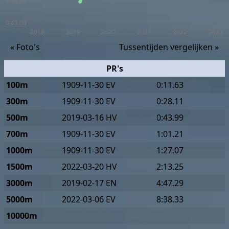
« Foto's
Tussentijden vergelijken »
PR's
100m
1909-11-30 EV
0:11.63
300m
1909-11-30 EV
0:28.11
500m
2019-03-16 HV
0:43.99
700m
1909-11-30 EV
1:01.21
1000m
1909-11-30 EV
1:27.07
1500m
2022-03-20 HV
2:13.25
3000m
2019-02-17 EN
4:47.29
5000m
2022-03-06 EV
8:38.33
10000m