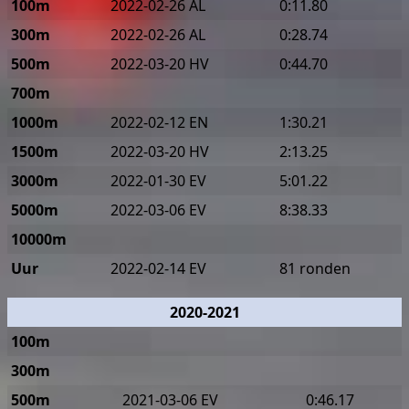
100m
2022-02-26 AL
0:11.80
300m
2022-02-26 AL
0:28.74
500m
2022-03-20 HV
0:44.70
700m
1000m
2022-02-12 EN
1:30.21
1500m
2022-03-20 HV
2:13.25
3000m
2022-01-30 EV
5:01.22
5000m
2022-03-06 EV
8:38.33
10000m
Uur
2022-02-14 EV
81 ronden
2020-2021
100m
300m
500m
2021-03-06 EV
0:46.17