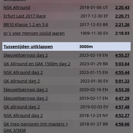
NSK Allround
2018-01-06 UT
2:20.43
Erfurt Last 2017 Race
2017-12-30 EF
2:20.71
BR10 Klasse 1,2 en 5,6
2017-12-03 BR
2:21.26
pr's voor mensen isislid waren
1909-11-30 EV
2:18.03
Tussentijden uitklappen
3000m
Skeuveltoernooi dag 2
2023-02-19 EN
4:55.27
GK Allround en GAK 1500m dag 2
2023-01-29 BR
5:03.64
NSK Allround dag 2
2023-01-15 EN
4:55.44
GK allround dag 2
2022-01-30 EV
5:01.22
Skeuveltoernooi dag 2
2020-02-16 EN
4:53.26
Skeuveltoernooi dag 2
2019-02-17 EN
4:47.29
GK allround dag 2
2019-02-03 EV
4:57.48
NSK Allround dag 2
2018-12-23 NY
4:52.27
GK (neo-)senioren t/m masters +
2018-01-27 BR
4:58.66
GAK 3/5KM