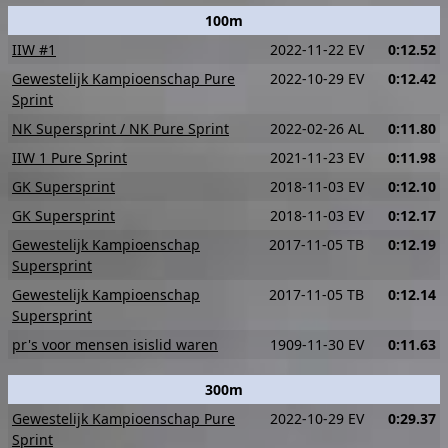
100m
IIW #1
2022-11-22 EV
0:12.52
Gewestelijk Kampioenschap Pure
2022-10-29 EV
0:12.42
Sprint
NK Supersprint / NK Pure Sprint
2022-02-26 AL
0:11.80
IIW 1 Pure Sprint
2021-11-23 EV
0:11.98
GK Supersprint
2018-11-03 EV
0:12.10
GK Supersprint
2018-11-03 EV
0:12.17
Gewestelijk Kampioenschap
2017-11-05 TB
0:12.19
Supersprint
Gewestelijk Kampioenschap
2017-11-05 TB
0:12.14
Supersprint
pr's voor mensen isislid waren
1909-11-30 EV
0:11.63
300m
Gewestelijk Kampioenschap Pure
2022-10-29 EV
0:29.37
Sprint