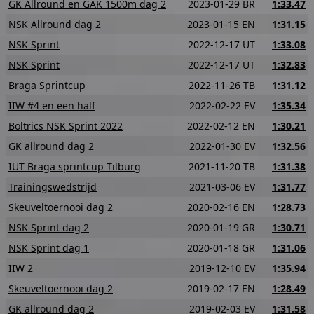
GK Allround en GAK 1500m dag 2
2023-01-29 BR
1:33.47
NSK Allround dag 2
2023-01-15 EN
1:31.15
NSK Sprint
2022-12-17 UT
1:33.08
NSK Sprint
2022-12-17 UT
1:32.83
Braga Sprintcup
2022-11-26 TB
1:31.12
IIW #4 en een half
2022-02-22 EV
1:35.34
Boltrics NSK Sprint 2022
2022-02-12 EN
1:30.21
GK allround dag 2
2022-01-30 EV
1:32.56
IUT Braga sprintcup Tilburg
2021-11-20 TB
1:31.38
Trainingswedstrijd
2021-03-06 EV
1:31.77
Skeuveltoernooi dag 2
2020-02-16 EN
1:28.73
NSK Sprint dag 2
2020-01-19 GR
1:30.71
NSK Sprint dag 1
2020-01-18 GR
1:31.06
IIW 2
2019-12-10 EV
1:35.94
Skeuveltoernooi dag 2
2019-02-17 EN
1:28.49
GK allround dag 2
2019-02-03 EV
1:31.58