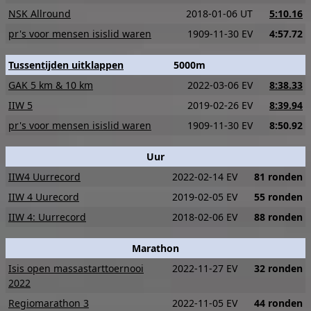
NSK Allround
2018-01-06 UT
5:10.16
pr's voor mensen isislid waren
1909-11-30 EV
4:57.72
Tussentijden uitklappen
5000m
GAK 5 km & 10 km
2022-03-06 EV
8:38.33
IIW 5
2019-02-26 EV
8:39.94
pr's voor mensen isislid waren
1909-11-30 EV
8:50.92
Uur
IIW4 Uurrecord
2022-02-14 EV
81 ronden
IIW 4 Uurecord
2019-02-05 EV
55 ronden
IIW 4: Uurrecord
2018-02-06 EV
88 ronden
Marathon
Isis open massastarttoernooi
2022-11-27 EV
32 ronden
2022
Regiomarathon 3
2022-11-05 EV
44 ronden