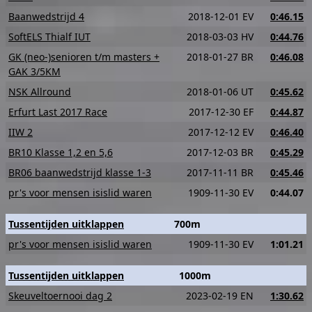
Baanwedstrijd 4
2018-12-01 EV
0:46.15
SoftELS Thialf IUT
2018-03-03 HV
0:44.76
GK (neo-)senioren t/m masters +
2018-01-27 BR
0:46.08
GAK 3/5KM
NSK Allround
2018-01-06 UT
0:45.62
Erfurt Last 2017 Race
2017-12-30 EF
0:44.87
IIW 2
2017-12-12 EV
0:46.40
BR10 Klasse 1,2 en 5,6
2017-12-03 BR
0:45.29
BR06 baanwedstrijd klasse 1-3
2017-11-11 BR
0:45.46
pr's voor mensen isislid waren
1909-11-30 EV
0:44.07
Tussentijden uitklappen
700m
pr's voor mensen isislid waren
1909-11-30 EV
1:01.21
Tussentijden uitklappen
1000m
Skeuveltoernooi dag 2
2023-02-19 EN
1:30.62