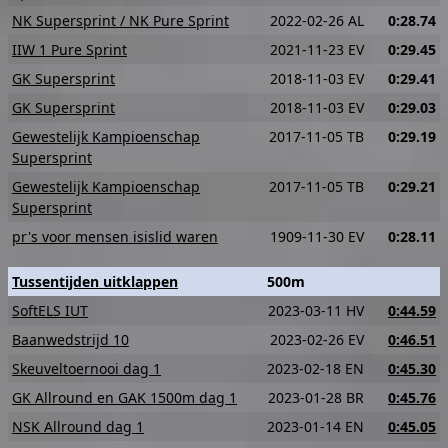
NK Supersprint / NK Pure Sprint
2022-02-26 AL
0:28.74
IIW 1 Pure Sprint
2021-11-23 EV
0:29.45
GK Supersprint
2018-11-03 EV
0:29.41
GK Supersprint
2018-11-03 EV
0:29.03
Gewestelijk Kampioenschap
2017-11-05 TB
0:29.19
Supersprint
Gewestelijk Kampioenschap
2017-11-05 TB
0:29.21
Supersprint
pr's voor mensen isislid waren
1909-11-30 EV
0:28.11
Tussentijden uitklappen
500m
SoftELS IUT
2023-03-11 HV
0:44.59
Baanwedstrijd 10
2023-02-26 EV
0:46.51
Skeuveltoernooi dag 1
2023-02-18 EN
0:45.30
GK Allround en GAK 1500m dag 1
2023-01-28 BR
0:45.76
NSK Allround dag 1
2023-01-14 EN
0:45.05