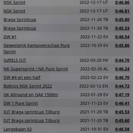
NSK Sprint
2022-12-17 UT
0:46.86
NSK Sprint
2022-12-17 UT
0:46.81
Braga Sprintcup
2022-11-26 TB
0:45.80
Braga Sprintcup
2022-11-26 TB
0:45.33
IIW #1
2022-11-22 EV
0:48.54
Gewestelijk Kampioenschap Pure
2022-10-29 EV
0:45.86
Sprint
SoftELS IUT
2022-03-20 HV
0:44.70
NK Supersprint / NK Pure Sprint
2022-02-26 AL
0:46.24
IIW #4 en een half
2022-02-22 EV
0:46.70
Boltrics NSK Sprint 2022
2022-02-12 EN
0:44.72
GK Allround en GAK 1500m
2022-01-29 EV
0:47.19
IIW 1 Pure Sprint
2021-11-23 EV
0:46.41
IUT Braga sprintcup Tilburg
2021-11-20 TB
0:45.53
IUT Braga sprintcup Tilburg
2021-11-20 TB
0:45.60
Langebaan 02
2021-10-31 EV
0:46.58