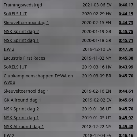
Trainingswedstrijd
2021-03-06 EV
0:46.17
SoftELS IUT
2020-02-29 HV
0:44.15
Skeuveltoernooi dag 1
2020-02-15 EN
0:44.73
NSK Sprint dag 2
2020-01-19 GR
0:45.75
NSK Sprint dag 1
2020-01-18 GR
0:45.71
IIW 2
2019-12-10 EV
0:47.30
Lacustris First Races
2019-11-02 NY
0:45.38
SoftELS IUT
2019-03-16 HV
0:43.99
Clubkampioenschappen DYWA en
2019-03-09 BR
0:45.70
WvdB
Skeuveltoernooi dag 1
2019-02-16 EN
0:44.61
GK Allround dag 1
2019-02-02 EV
0:45.61
NSK Sprint dag 2
2019-01-06 UT
0:45.70
NSK Sprint dag 1
2019-01-05 UT
0:45.92
NSK Allround dag 1
2018-12-22 NY
0:45.48
IIW 2
2018-12-04 EV
0:46.16