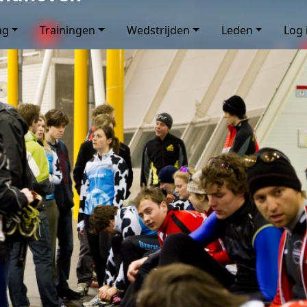
ng
Trainingen
Wedstrijden
Leden
Log 