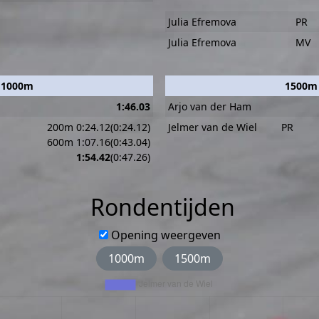
Julia Efremova
PR
Julia Efremova
MV
1000m
1500m
1:46.03
Arjo van der Ham
200m 0:24.12(0:24.12)
Jelmer van de Wiel
PR
600m 1:07.16(0:43.04)
1:54.42
(0:47.26)
Rondentijden
Opening weergeven
1000m
1500m