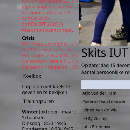
NK wintertriathlon 2026
(1)
Open lange afstanden 5 km Enschede
Kampioenschap van Amsterdam
SoftEls 2026
SoftEls IUT 2026
(4)
Marathon baancompetitie 9
Crisis
WK Poule: slordigheden
(1)
Skits IUT
De PR commissaris - verrassende inhoud
WK poule - een aardverschuiving
(1)
De wedsec - Niet altijd even gezond
(1)
Op zaterdag 15 decemb
De penno - simpel met veel smaak
(2)
Aantal persoonlijke re
Koelbox
Log in om vet koels te
geven en te bekijken.
Arjo van der Ham
Trainingsuren
Pieternel van Leeuwen
Jelmer van de Wiel
Winter
(oktober - maart)
Schaatsen:
Hetty Zuring
Dinsdag 18:30-19:45
Julia Efremova
Donderdag 18:30-19:45