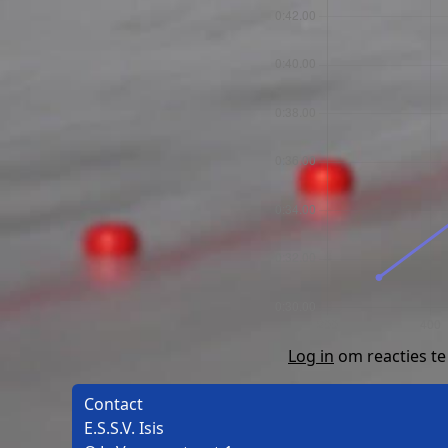
Log in
om reacties te 
Contact
E.S.S.V. Isis