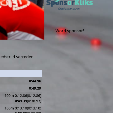
Word sponsor!
edstrijd verreden.
0:44.96
0:49.29
100m 0:12.86(0:12.86)
0:49.39
(0:36.53)
100m 0:13.10(0:13.10)