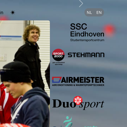
Next
in
NL
EN
Studenten
Stehmann 
Airmeister
Duosport
Sponsorkl