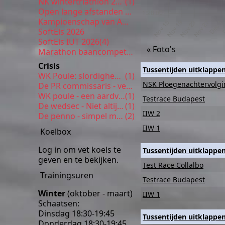
NK wintertriathlon 2026
(1)
Open lange afstanden 5 km Enschede
Kampioenschap van Amsterdam
SoftEls 2026
SoftEls IUT 2026
(4)
« Foto's
Marathon baancompetitie 9
Crisis
Tussentijden uitklappe
WK Poule: slordigheden
(1)
NSK Ploegenachtervolg
De PR commissaris - verrassende inhoud
WK poule - een aardverschuiving
(1)
Testrace Budapest
De wedsec - Niet altijd even gezond
(1)
IIW 2
De penno - simpel met veel smaak
(2)
IIW 1
Koelbox
Log in om vet koels te
Tussentijden uitklappe
geven en te bekijken.
Test Race Collalbo
Trainingsuren
Testrace Budapest
Winter
(oktober - maart)
IIW 1
Schaatsen:
Dinsdag 18:30-19:45
Tussentijden uitklappe
Donderdag 18:30-19:45