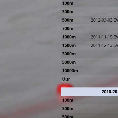
100m
300m
500m
2012-03-03 E
700m
1000m
2011-11-15 E
1500m
2011-12-13 E
3000m
5000m
10000m
Uur
2010-20
100m
300m
500m