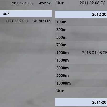
Uur
2011-02-08 EV
2011-12-13 EV
4:52.57
Uur
2012-20
2011-02-08 EV
31 ronden
100m
300m
500m
700m
1000m
2013-01-03 C
1500m
3000m
5000m
10000m
Uur
2011-20