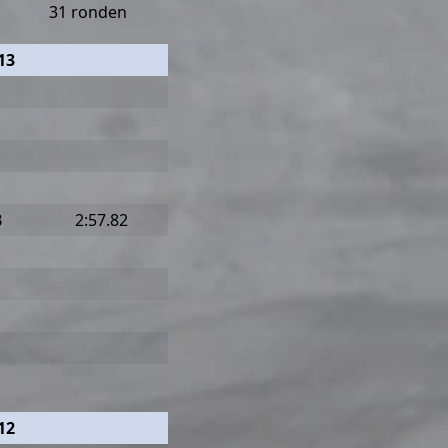
31 ronden
13
B
2:57.82
12