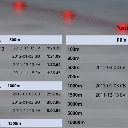
Tusse
n
500m
PR's
ing
2012-03-03 EV
1:28.20
100m
2012-01-03 BU
1:31.09
300m
2011-12-13 EV
1:32.64
500m
2012-03-03 EV
2011-11-15 EV
1:36.45
700m
1000m
2013-01-03 CB
n
1000m
2013-01-03 CB
2:57.82
1500m
2011-12-13 EV
2012-01-03 BU
3:07.90
3000m
2011-11-15 EV
3:04.54
5000m
10000m
n
1500m