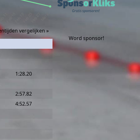
ntijden vergelijken »
Word sponsor!
1:28.20
2:57.82
4:52.57