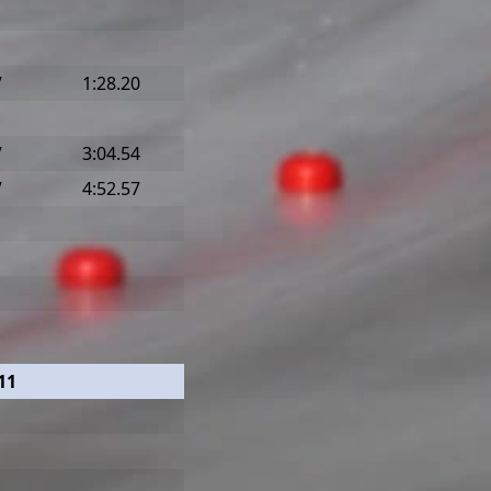
V
1:28.20
V
3:04.54
V
4:52.57
11