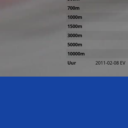
700m
1000m
1500m
3000m
5000m
10000m
Uur
2011-02-08 EV