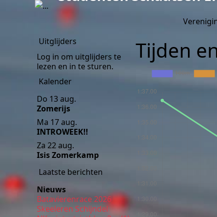
Verenigi
Uitglijders
Tijden e
Log in om uitglijders te
lezen en in te sturen.
Kalender
Do 13 aug.
Zomerijs
Ma 17 aug.
INTROWEEK!!
Za 22 aug.
Isis Zomerkamp
Laatste berichten
Nieuws
Batavierenrace 2026
Skeeleren Schijndel