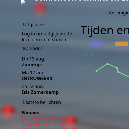
Verenigi
Uitglijders
Tijden e
Log in om uitglijders te
lezen en in te sturen.
Kalender
Do 13 aug.
Zomerijs
Ma 17 aug.
INTROWEEK!!
Za 22 aug.
Isis Zomerkamp
Laatste berichten
Nieuws
Batavierenrace 2026
Skeeleren Schijndel