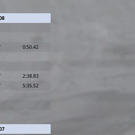
08
V
0:50.42
V
2:38.83
V
5:35.52
07