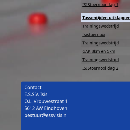
ISIStoernooi dag 1
Tussentijden uitklappe
Trainingswedstrijd
Isistoernooi
Trainingswedstrijd
GAK 3km en 5km
Trainingswedstrijd
ISIStoernooi dag 2
Contact
E.S.S.V. Isis
O.L. Vrouwestraat 1
5612 AW Eindhoven
bestuur@essvisis.nl