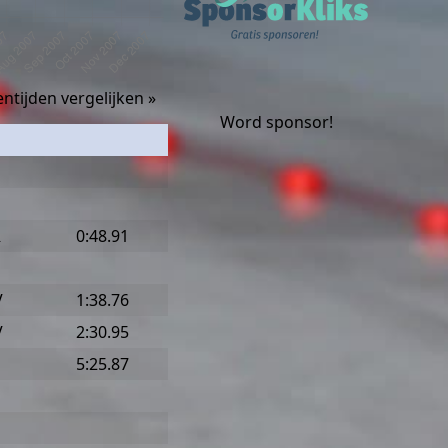
ntijden vergelijken »
Word sponsor!
R
0:48.91
V
1:38.76
V
2:30.95
5:25.87