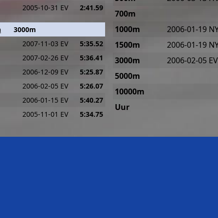
2005-10-31 EV
2:41.59
700m
1000m
2006-01-19 N
n
3000m
2007-11-03 EV
5:35.52
1500m
2006-01-19 N
2007-02-26 EV
5:36.41
3000m
2006-02-05 EV
2006-12-09 EV
5:25.87
5000m
2006-02-05 EV
5:26.07
10000m
2006-01-15 EV
5:40.27
Uur
2005-11-01 EV
5:34.75