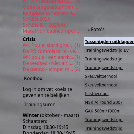
NK wintertriathlon 2026
(1)
Open lange afstanden 5 km Enschede
Kampioenschap van Amsterdam
SoftEls 2026
SoftEls IUT 2026
(4)
« Foto's
Marathon baancompetitie 9
Crisis
Tussentijden uitklappe
WK Poule: slordigheden
(1)
Trainingswedstrijd EV
De PR commissaris - verrassende inhoud
WK poule - een aardverschuiving
(1)
Trainingswedstrijd
De wedsec - Niet altijd even gezond
(1)
Trainingswedstrijd
De penno - simpel met veel smaak
(2)
Skeuveltoernooi
Koelbox
Skeuveltoernooi
Log in om vet koels te
Isistoernooi
geven en te bekijken.
NSK Allround 2007
Trainingsuren
GAK 500m/1000m
Winter
(oktober - maart)
Trainingswedstrijd
Schaatsen:
Dinsdag 18:30-19:45
Trainingswedstrijd
Donderdag 18:30-19:45