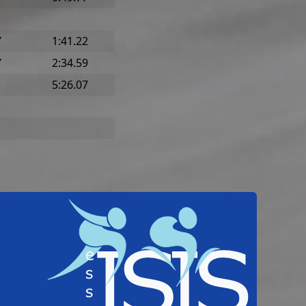
Y
1:41.22
Y
2:34.59
5:26.07
Home