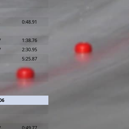
R
0:48.91
V
1:38.76
V
2:30.95
5:25.87
06
V
0:49.77