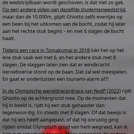
de wedstrijdbaan wordt geschoven, is dat niet zo gek.
Op een andere video van dezelfde studentenwedstrijd
,
maar dan de 10.000m, glijdt Ghiotto zelfs eventjes op
een been bij het uitkomen van de bocht, zodat hij later
aan het rechte stuk begint – en met 6 slagen de bocht
haalt.
Tijdens een race in Tomakomai in 2018
lukt het op het
ene stuk vaak wel met 6, en het andere stuk met 8
slagen. De vlaggen laten zien dat er windkracht
oeroeboeroe stond op de baan. Dat zal wel meespelen.
En gaat er ondertussen een tsunami-alarm af?!
In de Olympische wereldrecordrace van NvdP (2022)
rijdt
Ghiotto op de achtergrond mee. Op de momenten dat
hij in beeld is, rijdt hij een stuk gehaaster dan
tegenwoordig. En steeds met 8 slagen. Of dat bewijs is
dat hij iets heeft aangepast, of dat hij onrustig ging
rijden omdat Olympisch goud van hem wegreed, kan ik