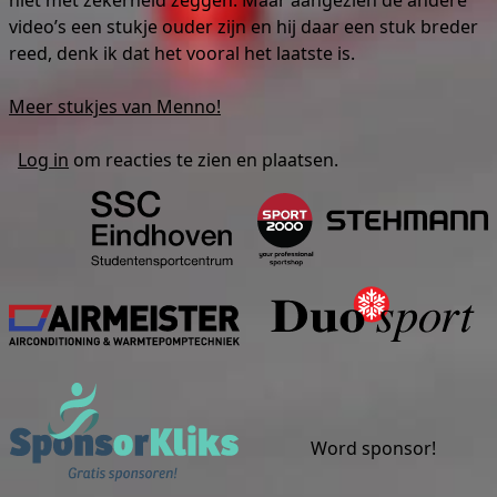
niet met zekerheid zeggen. Maar aangezien de andere
video’s een stukje ouder zijn en hij daar een stuk breder
reed, denk ik dat het vooral het laatste is.
Meer stukjes van Menno!
Log in
om reacties te zien en plaatsen.
Studentensportcentrum Eind
S
Airmeister
Sponsorkliks
Word sponsor!