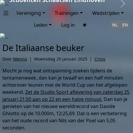
Next
Vereniging
Trainingen
Wedstrijden
Leden
Log in
NL
EN
De Italiaanse beuker
Door
Menno
|
Woensdag 29 januari 2025
|
Crisis
Mocht je nog wat ontspanning zoeken tijdens de
tentamenweek, dan kan je twaalf en een half minuten
achterover leunen met de World Cup van het afgelopen
weekend.
Zet de Studio Sport aflevering van zaterdag 25
januari 21:50 aan op 22 en een halve minuut.
Dan kan je
genieten van het nieuwe wereldrecord van Davide
Ghiotto op de 10.000m, 12:25,69. Dat is een verbetering
van het oude record van Nils van der Poel van 5,05
seconden.