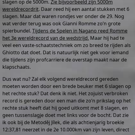
slagen op de 5000m.
Zie bijvoorbeeld zijn 5000m
wereldrecordrit
. Daar reed hij een aantal stukken met 6
slagen. Maar dat waren rondjes ver onder de 29. Nog
wat verder terug was ook Gianni Romme zo’n grote
spierbundel.
Tijdens de Spelen in Nagano reed Romme
het 3e wereldrecord van de wedstrijd.
Maar hij had te
veel een vaste-schaatstechniek om zo breed te rijden als
Ghiotto dat doet. Dat is natuurlijk niet gek voor iemand
die tijdens zijn profcarriere de overstap maakt naar de
klapschaats.
Dus wat nu? Zal elk volgend wereldrecord gereden
moeten worden door een brede beuker met 6 slagen op
het rechte stuk? Dat denk ik niet. Het zojuist verbroken
record is gereden door een man die zo’n prikslag op het
rechte stuk heeft dat hij goed uitkomt met 8 slagen, en
geen tussenslagje doet met links voor de bocht. Dat zie
ik ook bij de Metoděj Jílek, die als achtienjarig broekie
12:37,81 neerzet in de 2e 10.000km van zijn leven, direct